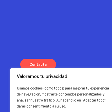
C
o
n
t
a
c
t
a
Valoramos tu privacidad
Usamos cookies (como todos) para mejorar tu experiencia
de navegación, mostrarte contenidos personalizados y
analizar nuestro tráfico. Al hacer clic en “Aceptar todo”
darás consentimiento a su uso.
©
2026
. Diseño y desarrollo:
eclectick